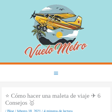
Ir
al
contenido
Main
Menu
⭐ Cómo hacer una maleta de viaje ✈ 6
Consejos 🥇
/
Blog
/
febrero 18, 2021
/
4 minutos de lectura