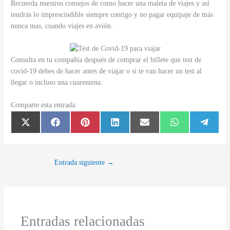
Recuerda nuestros consejos de como hacer una maleta de viajes y así
tendrás lo imprescindible siempre contigo y no pagar equipaje de más
nunca mas, cuando viajes en avión.
Consulta en tu compañía después de comprar el billete que test de
covid-19 debes de hacer antes de viajar o si te van hacer un test al
llegar o incluso una cuarentena.
Comparte esta entrada:
Compartir
Compartir
Compartir
Compartir
Compartir
Compartir
Compar
X
F
P
L
E
W
T
en
en
en
en
en
en
en
(
a
i
i
m
h
e
T
c
n
n
a
a
l
w
e
t
k
i
t
e
i
b
e
e
l
s
g
t
o
r
d
A
r
Entrada siguiente
→
t
o
e
I
p
a
e
k
s
n
p
m
r
t
)
Entradas relacionadas