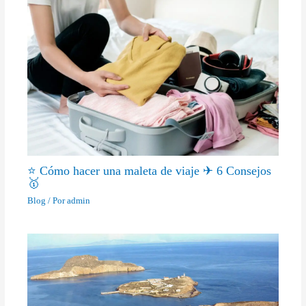
⭐ Cómo hacer una maleta de viaje ✈ 6 Consejos
🥇
Blog
/ Por
admin