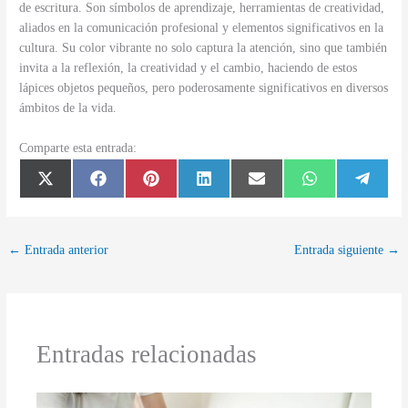
de escritura. Son símbolos de aprendizaje, herramientas de creatividad,
aliados en la comunicación profesional y elementos significativos en la
cultura. Su color vibrante no solo captura la atención, sino que también
invita a la reflexión, la creatividad y el cambio, haciendo de estos
lápices objetos pequeños, pero poderosamente significativos en diversos
ámbitos de la vida.
Comparte esta entrada:
Compartir
Compartir
Compartir
Compartir
Compartir
Compartir
Compar
X
F
P
L
E
W
T
en
en
en
en
en
en
en
(
a
i
i
m
h
e
T
c
n
n
a
a
l
w
e
t
k
i
t
e
i
b
e
e
l
s
g
t
o
r
d
A
r
←
Entrada anterior
Entrada siguiente
→
t
o
e
I
p
a
e
k
s
n
p
m
r
t
)
Entradas relacionadas