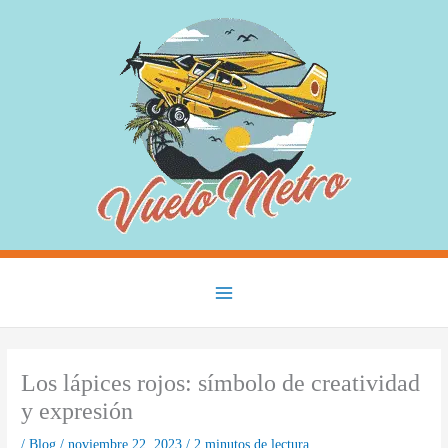
Ir
al
contenido
Main
Menu
Los lápices rojos: símbolo de creatividad
y expresión
/
Blog
/
noviembre 22, 2023
/
2 minutos de lectura