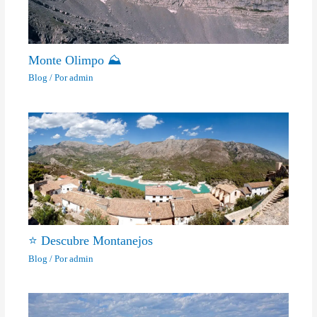
Monte Olimpo ⛰
Blog
/ Por
admin
⭐ Descubre Montanejos
Blog
/ Por
admin