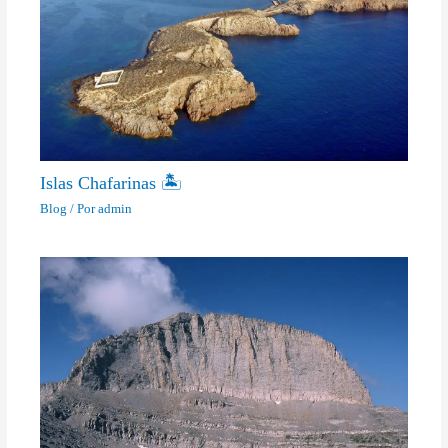
Islas Chafarinas 🏝
Blog
/ Por
admin