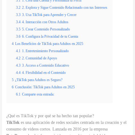
3.1
1. Crea una Cuenta y Personaliza tu Perfil
3.2
2. Explora y Sigue Contenido Relacionado con tus Intereses
3.3
3. Usa TikTok para Aprender y Crecer
3.4
4. Interacción con Otros Adultos
3.5
5. Crear Contenido Personalizado
3.6
6. Configura la Privacidad de tu Cuenta
4
Los Beneficios de TikTok para Adultos en 2025
4.1
1. Entretenimiento Personalizado
4.2
2. Comunidad de Apoyo
4.3
3. Acceso a Contenido Educativo
4.4
4. Flexibilidad en el Contenido
5
¿TikTok para Adultos es Seguro?
6
Conclusión: TikTok para Adultos en 2025
6.1
Comparte esta entrada:
¿Qué es TikTok y por qué se ha hecho tan popular?
TikTok
es una aplicación de redes sociales centrada en la creación y el
consumo de videos cortos. Lanzada en 2016 por la empresa