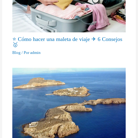
⭐ Cómo hacer una maleta de viaje ✈ 6 Consejos
🥇
Blog
/ Por
admin