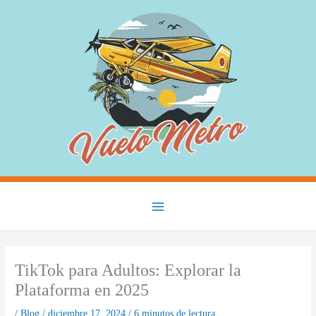
Ir
al
contenido
Main
Menu
TikTok para Adultos: Explorar la
Plataforma en 2025
/
Blog
/
diciembre 17, 2024
/
6 minutos de lectura