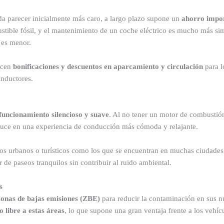
da parecer inicialmente más caro, a largo plazo supone un
ahorro impo
ustible fósil, y el mantenimiento de un coche eléctrico es mucho más sim
 es menor.
ecen
bonificaciones y descuentos en aparcamiento y circulación
para l
onductores.
funcionamiento silencioso y suave
. Al no tener un motor de combustión,
raduce en una experiencia de conducción más cómoda y relajante.
nos urbanos o turísticos como los que se encuentran en muchas ciudade
r de paseos tranquilos sin contribuir al ruido ambiental.
s
zonas de bajas emisiones (ZBE)
para reducir la contaminación en sus n
o libre a estas áreas
, lo que supone una gran ventaja frente a los vehí