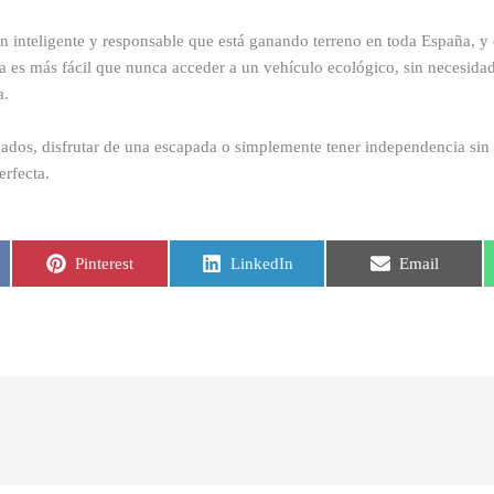
ión inteligente y responsable que está ganando terreno en toda España, y
ra es más fácil que nunca acceder a un vehículo ecológico, sin necesida
a.
cados, disfrutar de una escapada o simplemente tener independencia sin 
erfecta.
Compartir
Compartir
Compartir
Pinterest
LinkedIn
Email
en
en
en