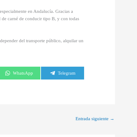
 especialmente en Andalucía. Gracias a
d de carné de conducir tipo B, y con todas
depender del transporte público, alquilar un
Compartir
Compartir
WhatsApp
Telegram
en
en
Entrada siguiente
→