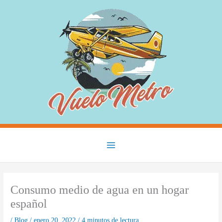
Ir
al
contenido
Main
Menu
Consumo medio de agua en un hogar
español
/
Blog
/
enero 20, 2022
/
4 minutos de lectura