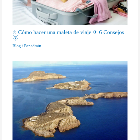
⭐ Cómo hacer una maleta de viaje ✈ 6 Consejos
🥇
Blog
/ Por
admin